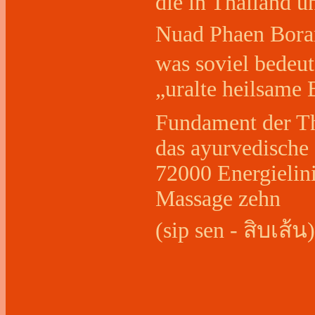
die in Thailand u
Nuad Phaen Bora
was soviel bedeut
„uralte heilsame
Fundament der Th
das ayurvedische
72000 Energielini
Massage zehn
(sip sen - สิบเส้น