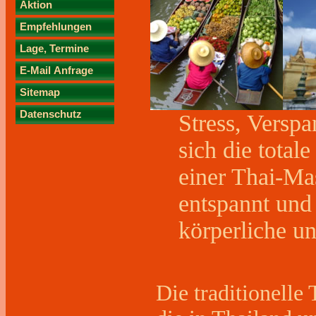
Aktion
Empfehlungen
Lage, Termine
E-Mail Anfrage
Sitemap
Datenschutz
Stress, Versp
sich die total
einer Thai-Ma
entspannt und
körperliche u
Die traditionelle