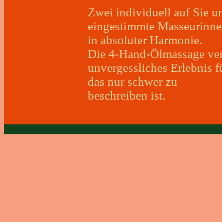
Zwei individuell auf Sie u
eingestimmte Masseurinne
in absoluter Harmonie.
Die 4-Hand-Ölmassage verm
unvergessliches Erlebnis f
das nur schwer zu
beschreiben ist.