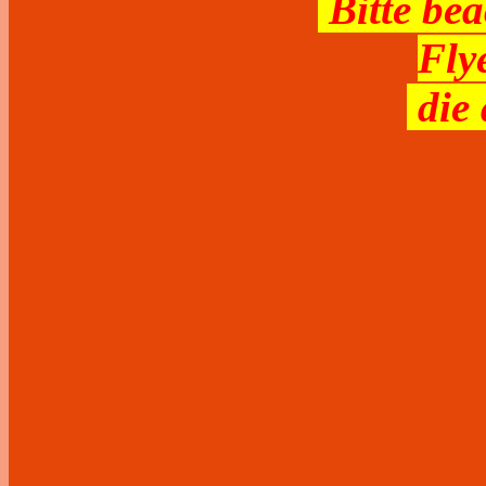
Bitte bea
Fly
die 