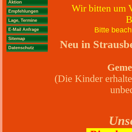
Aktion
Wir bitten um V
Empfehlungen
B
Lage, Termine
Bitte beach
E-Mail Anfrage
Sitemap
Neu in Strausb
Datenschutz
Gemeinsa
(Die Kinder erhalt
unbed
Unse