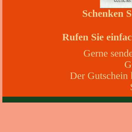
Schenken Si
Rufen Sie einfac
Gerne sende
G
Der Gutschein 