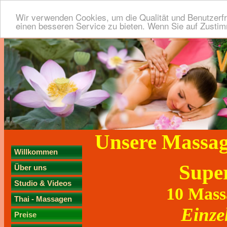
Wir verwenden Cookies, um die Qualität und Benutzerfr
einen besseren Service zu bieten. Wenn Sie auf Zustimm
Unsere Massag
Willkommen
Super
Über uns
Studio & Videos
10 Massa
Thai - Massagen
Einze
Preise